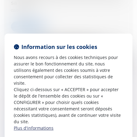
sa nullité
02/06/2026
Lire la suite
Information sur les cookies
Nous avons recours à des cookies techniques pour
assurer le bon fonctionnement du site, nous
utilisons également des cookies soumis à votre
consentement pour collecter des statistiques de
visite.
Cliquez ci-dessous sur « ACCEPTER » pour accepter
le dépôt de l'ensemble des cookies ou sur «
Propriétaires : comment vous assurer de
CONFIGURER » pour choisir quels cookies
l'authenticité des justificatifs de revenus ?
nécessitant votre consentement seront déposés
29/07/2025
(cookies statistiques), avant de continuer votre visite
du site.
Plus d'informations
Lire la suite