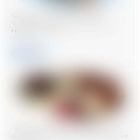
Servitude de passage : tous les
propriétaires voisins n'ont pas à être
appelés en justice
04/08/2026
Lire la suite
L’absence de valeur probante d’un acte
de notoriété acquisitive ne peut entraîner