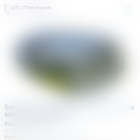
Servitude de passage : l’enclave… ou la
simple commodité ?
Publié le :
11/03/2025
Droit immobilier
/
Droit de la propriété
Source :
www.lemag-juridique.com