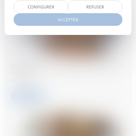
CONFIGURER
REFUSER
ACCEPTER
Prêts à taux zéro : des précisions pour les
nouveaux
10/06/2025
Lire la suite