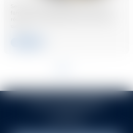
Servitude par destination du père de
famille : quelle appréciation en cas de
réunion et nouvelle division des fonds ?
12/02/2025
Lire la suite
<<
<
1
2
>
>>
LETU ITTAH ASSOCIES
42 RUE FORTUNY
75017 PARIS 17
Tél :
01 45 53 20 70