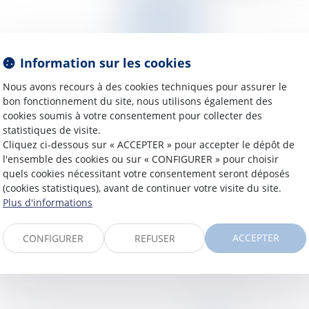
Lire la suite
Information sur les cookies
Nous avons recours à des cookies techniques pour assurer le
bon fonctionnement du site, nous utilisons également des
cookies soumis à votre consentement pour collecter des
statistiques de visite.
Cliquez ci-dessous sur « ACCEPTER » pour accepter le dépôt de
s cas la
l'ensemble des cookies ou sur « CONFIGURER » pour choisir
lité de l’assureur
quels cookies nécessitant votre consentement seront déposés
être retenue ?
(cookies statistiques), avant de continuer votre visite du site.
Plus d'informations
te
ACCEPTER
CONFIGURER
REFUSER