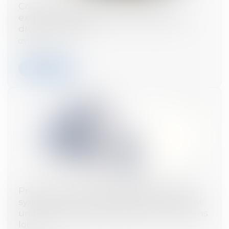
Contrat d’assurance automobile :
exclusion de garantie et primauté du
droit européen
03/12/2024
Lire la suite
Précision concernant le droit d’agir du
syndicat des copropriétaires concernant
un préjudice subi par seulement certains
lots