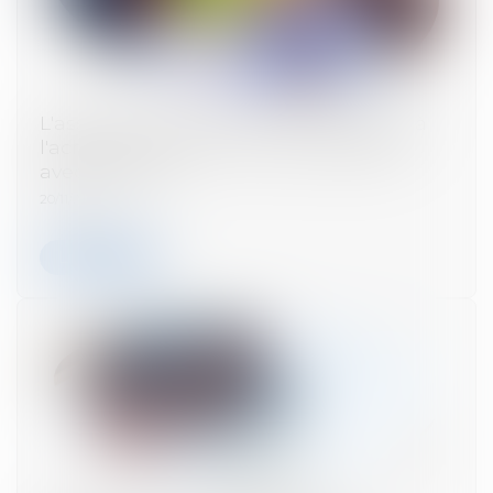
L'assureur peut verser une indemnité à
l'acheteur même en cas de réception
avec réserves
20/11/2024
Lire la suite