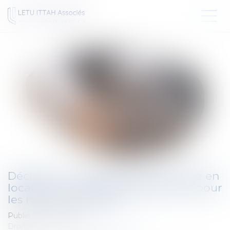
Déclaration et autorisation de mise en
location : nouvelles compétences pour
les maires et les EPCI
Publié le :
20/11/2024
Droit immobilier
/
Droit de la propriété