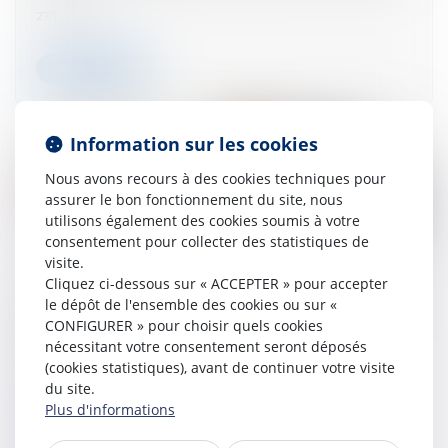
27/11/2024
Lire la suite
Information sur les cookies
Nous avons recours à des cookies techniques pour
assurer le bon fonctionnement du site, nous
utilisons également des cookies soumis à votre
consentement pour collecter des statistiques de
visite.
Cliquez ci-dessous sur « ACCEPTER » pour accepter
le dépôt de l'ensemble des cookies ou sur «
L'obligation de l'architecte face au déficit
CONFIGURER » pour choisir quels cookies
de surface précisée par la Cour de
nécessitant votre consentement seront déposés
cassation
(cookies statistiques), avant de continuer votre visite
27/11/2024
du site.
Plus d'informations
Lire la suite