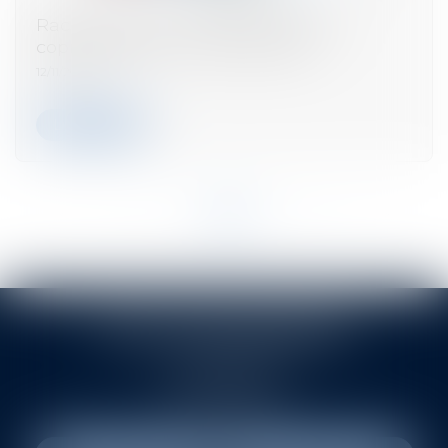
Rachat de partie commune par un
copropriétaire : mode d'emploi
12/11/2024
Lire la suite
<<
<
...
14
15
16
17
18
19
20
>
>>
LETU ITTAH ASSOCIES
42 RUE FORTUNY
75017 PARIS 17
Tél :
01 45 53 20 70