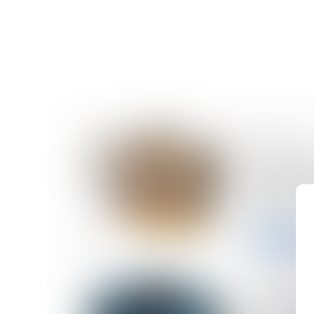
25/06/2026
Cotisation
qui confir
applicabl
social
Lire la sui
17/06/2026
Paiement 