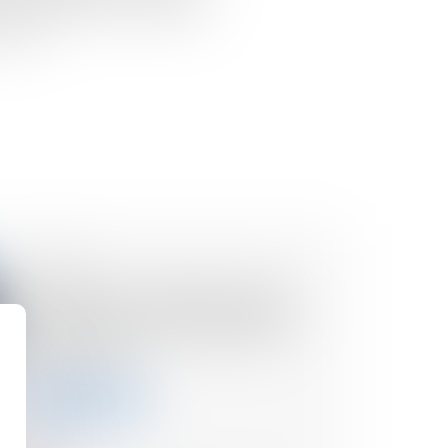
que les choses ont été mises
ude »...
07/02/2025
Réception judiciaire d’une
charpente : quand la solidité
fait obstacle à l’acceptation
des travaux !
Lire la suite