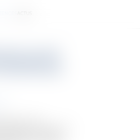
TENCES
ACTUS
nation du père
appréciation en
uvelle division
iété
m
e civil, « Il n'y a
 lorsqu'il est prouvé que les
 ont appartenu au même