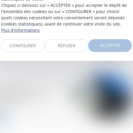
Cliquez ci-dessous sur « ACCEPTER » pour accepter le dépôt de
l'ensemble des cookies ou sur « CONFIGURER » pour choisir
e la circulation : la
quels cookies nécessitant votre consentement seront déposés
 contrat d’assurance
(cookies statistiques), avant de continuer votre visite du site.
 être opposée aux
Plus d'informations
?
ACCEPTER
CONFIGURER
REFUSER
te
ssentiels concernant
risation d’un
décennal et son
ation
te