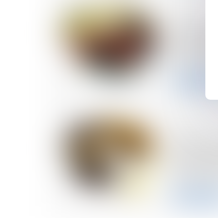
05/02/2025
Accident d
nullité du
peut-elle
victimes 
Lire la sui
31/01/2025
Rappels e
la caracté
dommage 
indemnis
Lire la sui