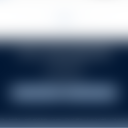
...
...
<<
<
11
12
13
14
15
16
17
>
>>
LETU ITTAH ASSOCIES
42 RUE FORTUNY
75017 PARIS 17
Tél :
01 45 53 20 70
NOUS LOCALISER
NOUS CONTACTER
net
Équipe
Compétences
Actus
Honoraires
Plan du site
Mentions l