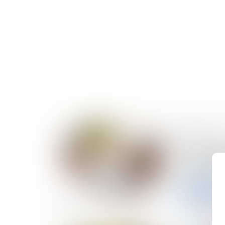
12/02/2025
L’opposabi
condition
de l’adhé
Lire la sui