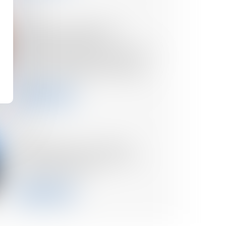
04/02/2025
Obligations légales de
débroussaillement :
l'information des acquéreurs
et des locataires de biens
devient obligatoire en 2025
Lire la suite
22/01/2025
Catastrophes naturelles :
quelles garanties pour les
pertes de loyers ?
Lire la suite