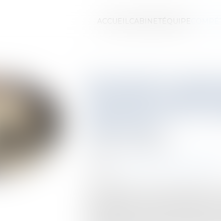
ACCUEIL
CABINET
ÉQUIPE
COMPÉ
Servitude par desti
de famille : quelle 
cas de réunion et no
des fonds ?
Publié le :
12/02/2025
Droit immobilier
/
Droit de la propr
Source :
www.lemag-juridique.co
En application de l’article 693 du Cod
destination du père de famille que
deux fonds actuellement divisés