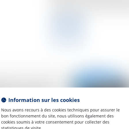
propriétaire, et que c'est par lui 
dans l'état duquel résulte la servit
Lire la suite
lité d’une clause est
née à l’information
rent
Information sur les cookies
te
Nous avons recours à des cookies techniques pour assurer le
bon fonctionnement du site, nous utilisons également des
cookies soumis à votre consentement pour collecter des
statistiques de visite.